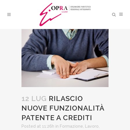
RILASCIO NUOVE
FUNZIONALITÀ PATENTE A
CREDITI
12 LUG
RILASCIO
NUOVE FUNZIONALITÀ
PATENTE A CREDITI
Posted at 11:26h
in
Formazione
,
Lavoro
,