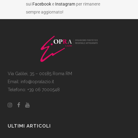
sui
Facebook
e
Instagram
per rimanere
sempre aggiornato!
Via Galilei, 35 – 00185 Roma RM
Email:
info@opralazio.it
Telefono: +39 06 7000548
ULTIMI ARTICOLI