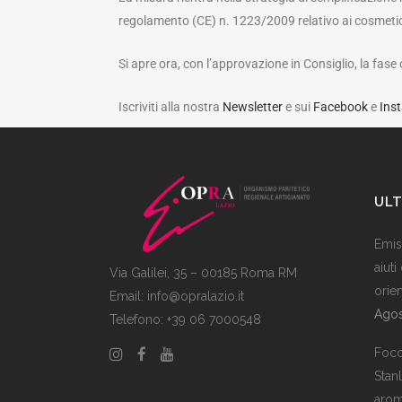
regolamento (CE) n. 1223/2009 relativo ai cosmetici
Si apre ora, con l’approvazione in Consiglio, la fase
Iscriviti alla nostra
Newsletter
e sui
Facebook
e
Ins
ULT
Emiss
aiuti
Via Galilei, 35 – 00185 Roma RM
orie
Email:
info@opralazio.it
Agos
Telefono: +39 06 7000548
Foco
Stan
arom