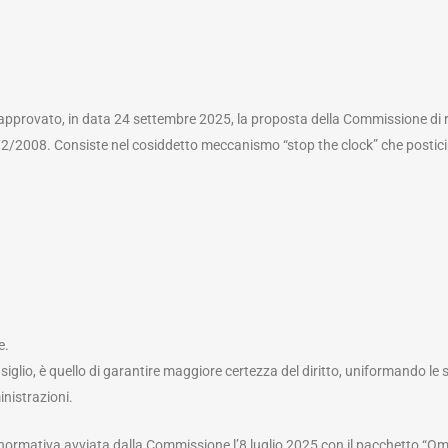
approvato, in data 24 settembre 2025, la proposta della Commissione di ri
2/2008. Consiste nel cosiddetto meccanismo “stop the clock” che posticip
e.
onsiglio, è quello di garantire maggiore certezza del diritto, uniformando 
nistrazioni.
e normativa avviata dalla Commissione l’8 luglio 2025 con il pacchetto “Om