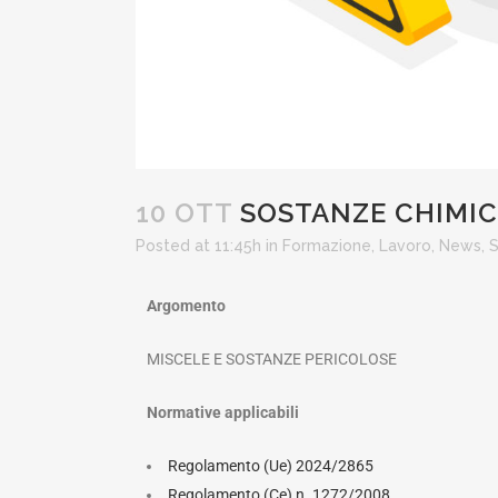
10 OTT
SOSTANZE CHIMIC
Posted at 11:45h
in
Formazione
,
Lavoro
,
News
,
S
Argomento
MISCELE E SOSTANZE PERICOLOSE
Normative applicabili
Regolamento (Ue) 2024/2865
Regolamento (Ce) n. 1272/2008