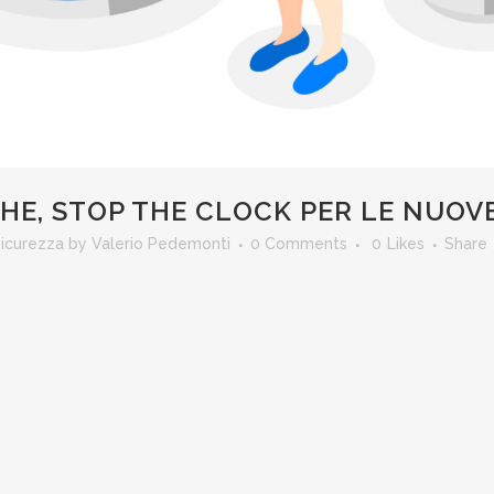
HE, STOP THE CLOCK PER LE NUOV
icurezza
by
Valerio Pedemonti
0 Comments
0
Likes
Share