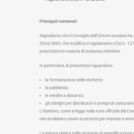
Principali contenuti
Segnaliamo che il Consiglio dell’Unione europea ha 
2024/2865, che modifica il regolamento (Ce) n. 127
prescrizioni in materia di sostanze chimiche.
In particolare, le prescrizioni riguardano:
la formattazione delle etichette;
la pubblicità;
le vendite a distanza;
gli obblighi per distributori e pompe di carburant
L’obiettivo, come si legge nella nota ufficiale del C
che avrebbero creato incertezze per imprese e ammi
La misura rientra nella strategia di semplificazion