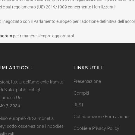
 e sul regolamento (UE) 2019/1009 concernente i fertilizzanti.
 di negoziato con il Parlamento europeo per l’adozione definitiva dell’acco
tagram
per rimanere sempre aggiornato!
IMI ARTICOLI
LINKS UTILI
Presentazione
ioni, tutela dell’ambiente tramite
 di Stato: pubblicati gli
Compiti
ntamenti Ue
RLST
to 7, 2026
Collaborazione Formazione
laio europeo di Salmonella
ley: sotto osservazione i noodles
Cookie e Privacy Policy
atizzati