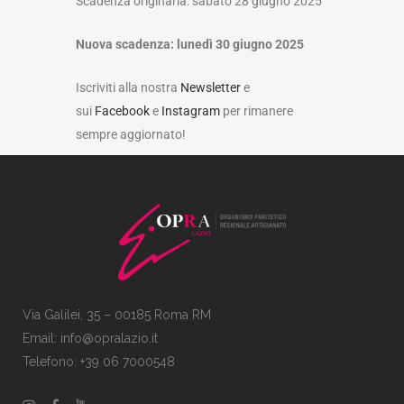
Scadenza originaria: sabato 28 giugno 2025
Nuova scadenza: lunedì 30 giugno 2025
Iscriviti alla nostra
Newsletter
e
sui
Facebook
e
Instagram
per rimanere
sempre aggiornato!
Via Galilei, 35 – 00185 Roma RM
Email:
info@opralazio.it
Telefono: +39 06 7000548