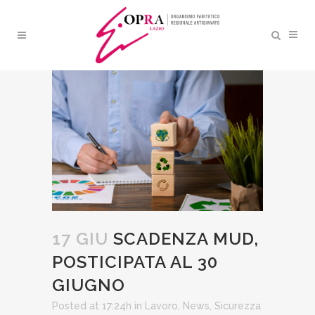
SCADENZA MUD,
POSTICIPATA AL 30 GIUGNO
17 GIU
SCADENZA MUD,
POSTICIPATA AL 30
GIUGNO
Posted at 17:24h
in
Lavoro
,
News
,
Sicurezza