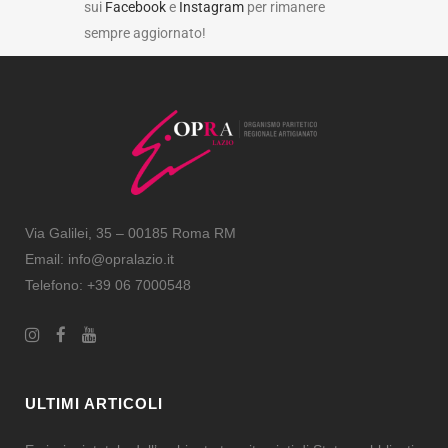
sui
Facebook
e
Instagram
per rimanere
sempre aggiornato!
Via Galilei, 35 – 00185 Roma RM
Email:
info@opralazio.it
Telefono: +39 06 7000548
ULTIMI ARTICOLI