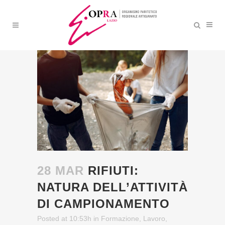
RIFIUTI: NATURA
DELL’ATTIVITÀ DI
CAMPIONAMENTO
28 MAR
RIFIUTI:
NATURA DELL’ATTIVITÀ
DI CAMPIONAMENTO
Posted at 10:53h
in
Formazione
,
Lavoro
,