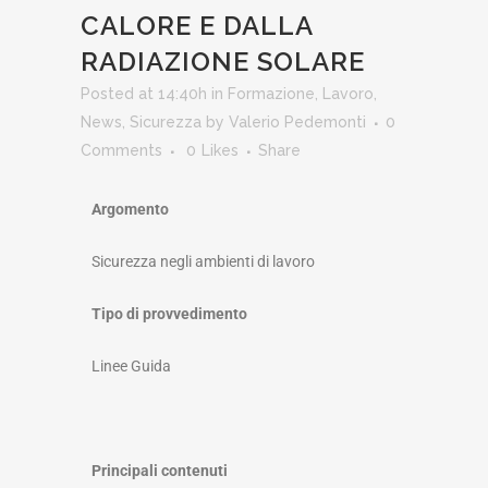
CALORE E DALLA
RADIAZIONE SOLARE
Posted at 14:40h
in
Formazione
,
Lavoro
,
News
,
Sicurezza
by
Valerio Pedemonti
0
Comments
0
Likes
Share
Argomento
Sicurezza negli ambienti di lavoro
Tipo di provvedimento
Linee Guida
Principali contenuti