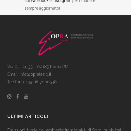
sui
Facebook
e
Instagram
per rimanere
sempre aggiornato!
Via Galilei, 35 – 00185 Roma RM
Email:
info@opralazio.it
Telefono: +39 06 7000548
ULTIMI ARTICOLI
Emissioni, tutela dell’ambiente tramite aiuti di Stato: pubblicati