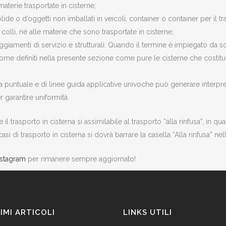
materie trasportate in cisterne;
olide o d’oggetti non imballati in veicoli, container o container per il 
olli, né alle materie che sono trasportate in cisterne;
ggiamenti di servizio e strutturali. Quando il termine è impiegato da s
e come definiti nella presente sezione come pure le cisterne che costit
 puntuale e di linee guida applicative univoche può generare interpreta
garantire uniformità.
che il trasporto in cisterna si assimilabile al trasporto “alla rinfusa”,
casi di trasporto in cisterna si dovrà barrare la casella “Alla rinfusa” ne
nstagram
per rimanere sempre aggiornato!
IMI ARTICOLI
LINKS UTILI