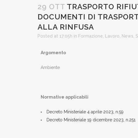
29 OTT
TRASPORTO RIFIUT
DOCUMENTI DI TRASPORTO
ALLA RINFUSA
Posted at 17:05h
in
Formazione
,
Lavoro
,
News
,
S
Argomento
Ambiente
Normative applicabili
Decreto Ministeriale 4 aprile 2023, n.59
Decreto Ministeriale 19 dicembre 2023, n.251