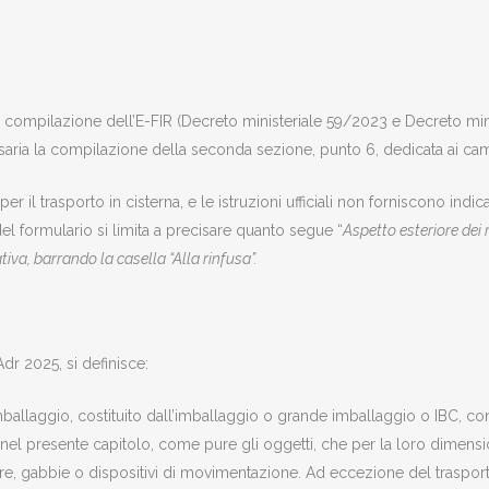
alla compilazione dell’E-FIR (Decreto ministeriale 59/2023 e Decreto mi
ria la compilazione della seconda sezione, punto 6, dedicata ai campi 
 il trasporto in cisterna, e le istruzioni ufficiali non forniscono in
 del formulario si limita a precisare quanto segue “
Aspetto esteriore dei ri
ativa, barrando la casella “Alla rinfusa”.
Adr 2025, si definisce:
mballaggio, costituito dall’imballaggio o grande imballaggio o IBC, con
ti nel presente capitolo, come pure gli oggetti, che per la loro dime
ture, gabbie o dispositivi di movimentazione. Ad eccezione del trasporto