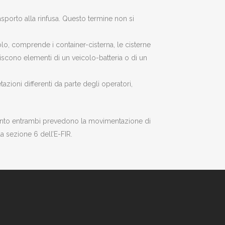
trasporto alla rinfusa. Questo termine non si
olo, comprende i container-cisterna, le cisterne
uiscono elementi di un veicolo-batteria o di un
zioni differenti da parte degli operatori,
 in quanto entrambi prevedono la movimentazione di
lla sezione 6 dell’E-FIR.