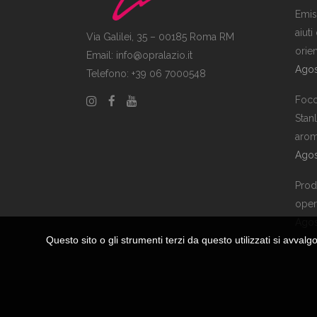
Emiss
aiuti
Via Galilei, 35 – 00185 Roma RM
orie
Email:
info@opralazio.it
Agos
Telefono: +39 06 7000548
Foco
Stan
arom
Agos
Prodo
opera
Agos
Questo sito o gli strumenti terzi da questo utilizzati si avvalg