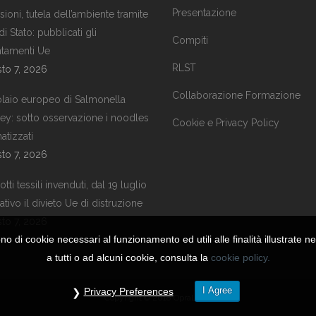
Presentazione
ioni, tutela dell’ambiente tramite
 di Stato: pubblicati gli
Compiti
ntamenti Ue
RLST
to 7, 2026
Collaborazione Formazione
laio europeo di Salmonella
ley: sotto osservazione i noodles
Cookie e Privacy Policy
atizzati
to 7, 2026
tti tessili invenduti, dal 19 luglio
tivo il divieto Ue di distruzione
to 7, 2026
ono di cookie necessari al funzionamento ed utili alle finalità illustrate n
a tutti o ad alcuni cookie, consulta la
cookie policy.
I Agree
Privacy Preferences
Copyright © 2018 OpraLazio