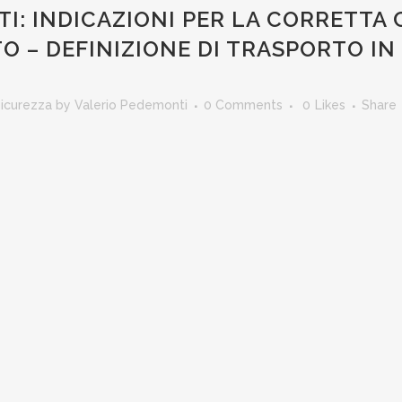
I: INDICAZIONI PER LA CORRETTA 
 – DEFINIZIONE DI TRASPORTO IN 
icurezza
by
Valerio Pedemonti
0 Comments
0
Likes
Share