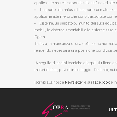
applica alle merci trasportate alla rinfusa ed alle 
Trasporto alla rinfusa, il trasporto di materie s
applica né alle merci che sono trasportate come c
Cisterna, un serbatoio, munito dei suoi equipa
mobili, le cisterne smontabili e le cisterne fiss
Cgem.
Tuttavia, la mancanza di una definizione normativa
rendendo necessaria una posizione condivisa per 
A seguito di analisi tecniche e legali, si ritiene 
materiali sfusi, privi di imballaggio. Pertanto, nei 
Iscriviti alla nostra
Newsletter
e sui
Facebook
e
I
ULT