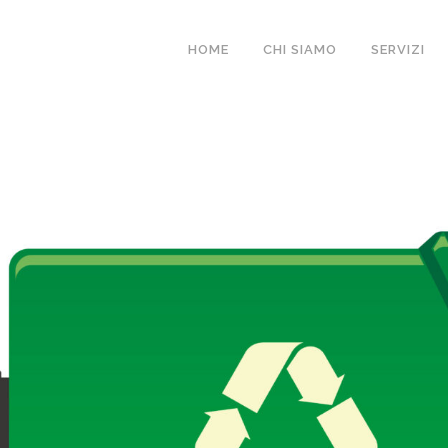
HOME
CHI SIAMO
SERVIZI
FIUTI: INDICAZION
MPILAZIONE DEI 
 DEFINIZIONE DI 
 COLLI O ALLA RIN