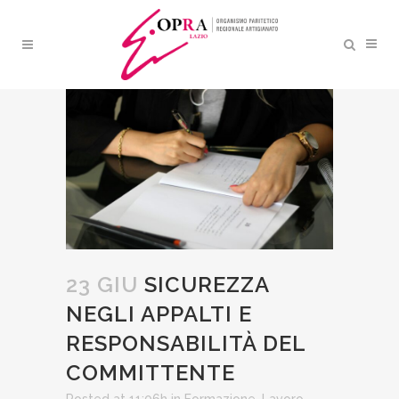
SICUREZZA NEGLI APPALTI
E RESPONSABILITÀ DEL
COMMITTENTE
23 GIU
SICUREZZA
NEGLI APPALTI E
RESPONSABILITÀ DEL
COMMITTENTE
Posted at 11:06h
in
Formazione
,
Lavoro
,