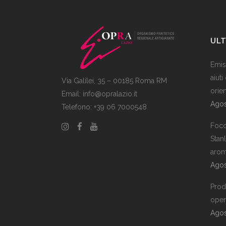
ULT
Emiss
aiuti
Via Galilei, 35 – 00185 Roma RM
orie
Email:
info@opralazio.it
Agos
Telefono: +39 06 7000548
Foco
Stan
arom
Agos
Prodo
opera
Agos