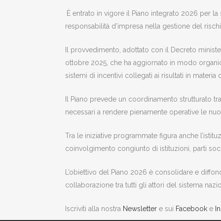
È entrato in vigore il Piano integrato 2026 per la
responsabilità d’impresa nella gestione del rischio
Il provvedimento, adottato con il Decreto ministe
ottobre 2025, che ha aggiornato in modo organico 
sistemi di incentivi collegati ai risultati in materia
Il Piano prevede un coordinamento strutturato tra il
necessari a rendere pienamente operative le nuov
Tra le iniziative programmate figura anche l’istit
coinvolgimento congiunto di istituzioni, parti soci
L’obiettivo del Piano 2026 è consolidare e diffond
collaborazione tra tutti gli attori del sistema naz
Iscriviti alla nostra
Newsletter
e sui
Facebook
e
I