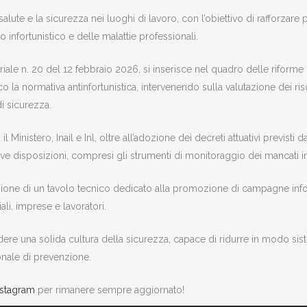
 salute e la sicurezza nei luoghi di lavoro, con l’obiettivo di rafforzar
 infortunistico e delle malattie professionali.
riale n. 20 del 12 febbraio 2026, si inserisce nel quadro delle riforme
la normativa antinfortunistica, intervenendo sulla valutazione dei risc
 di sicurezza.
 Ministero, Inail e Inl, oltre all’adozione dei decreti attuativi previst
e disposizioni, compresi gli strumenti di monitoraggio dei mancati inf
uzione di un tavolo tecnico dedicato alla promozione di campagne inform
ali, imprese e lavoratori.
ere una solida cultura della sicurezza, capace di ridurre in modo sistem
ionale di prevenzione.
nstagram
per rimanere sempre aggiornato!