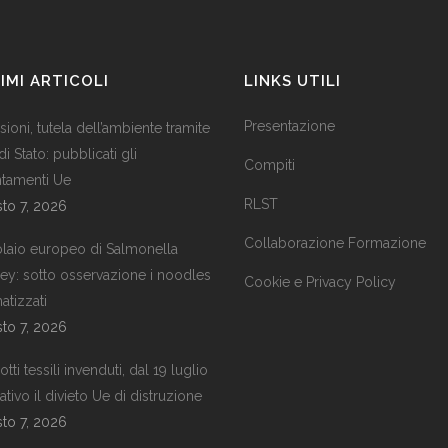
IMI ARTICOLI
LINKS UTILI
Presentazione
ioni, tutela dell’ambiente tramite
 di Stato: pubblicati gli
Compiti
ntamenti Ue
RLST
to 7, 2026
Collaborazione Formazione
laio europeo di Salmonella
ley: sotto osservazione i noodles
Cookie e Privacy Policy
atizzati
to 7, 2026
tti tessili invenduti, dal 19 luglio
tivo il divieto Ue di distruzione
to 7, 2026