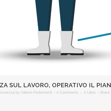
ZA SUL LAVORO, OPERATIVO IL PIA
Sicurezza
by
Valerio Pedemonti
0 Comments
0
Likes
Share