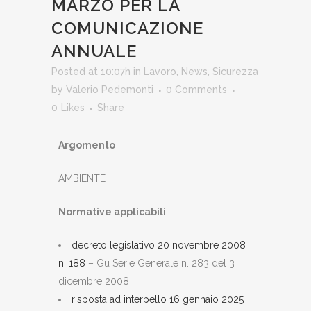
MARZO PER LA
COMUNICAZIONE
ANNUALE
Posted at 10:07h
in
Lavoro
,
News
,
Sicurezza
by
Valerio Pedemonti
0 Comments
0
Likes
Share
Argomento
AMBIENTE
Normative applicabili
decreto legislativo 20 novembre 2008
n. 188
– Gu Serie Generale n. 283 del 3
dicembre 2008
risposta ad interpello 16 gennaio 2025