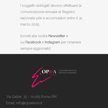
I soggetti obbligati devono effettuare la
comunicazione annuale al Registro
nazionale pile e accumulatori entro il 31
marzo 2025.
Iscriviti alla nostra
Newsletter
e
sui
Facebook
e
Instagram
per rimanere
sempre aggiornato!
Via Galilei, 35 – 00185 Roma RM
Email:
info@opralazio.it