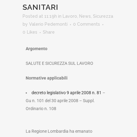
SANITARI
Posted at 11:19h
in
Lavoro
,
News
,
Sicurezza
by
Valerio Pedemonti
0 Comments
0
Likes
Share
Argomento
SALUTE E SICUREZZA SUL LAVORO
Normative applicabili
decreto legislativo 9 aprile 2008 n. 81
–
Gu n. 101 del 30 aprile 2008 – Suppl.
Ordinario n. 108
La Regione Lombardia ha emanato