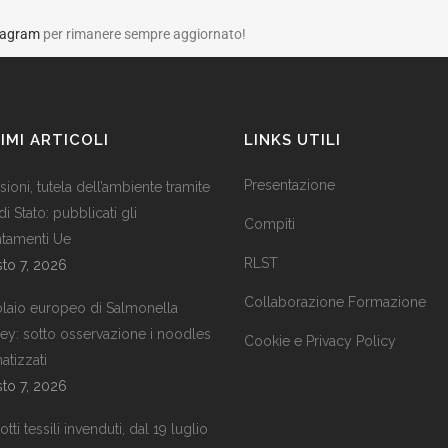
tagram
per rimanere sempre aggiornato!
IMI ARTICOLI
LINKS UTILI
Presentazione
ioni, tutela dell’ambiente tramite
 di Stato: pubblicati gli
Compiti
ntamenti Ue
RLST
to 7, 2026
Collaborazione Formazione
laio europeo di Salmonella
ley: sotto osservazione i noodles
Cookie e Privacy Policy
atizzati
to 7, 2026
tti tessili invenduti, dal 19 luglio