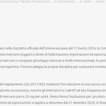
Sicurezza
by
Valerio Pedemonti
0 Comments
0
Likes
Share
to nella Gazzetta ufficiale dell’Unione europea del 17 marzo 2026, la C
ti mercurio soggetti a divieti di fabbricazione, importazione ed esportazi
mercurio e recepisce gli sviluppi maturati a livello internazionale, in part
le prospettiva, l’Unione adegua la propria disciplina per assicurare coerenz
A, del regolamento (Ue) 2017/852 mediante l’introduzione di una nuova voce (
ad alta accuratezza, nonché gli interruttori e i relè Rf ad alta frequenza i
 mercurio pari a 20 mg per unità. Resta ferma l’esclusione per i prodotti d
zione ed esportazione si applica a decorrere dal 31 dicembre 2025, in linea 