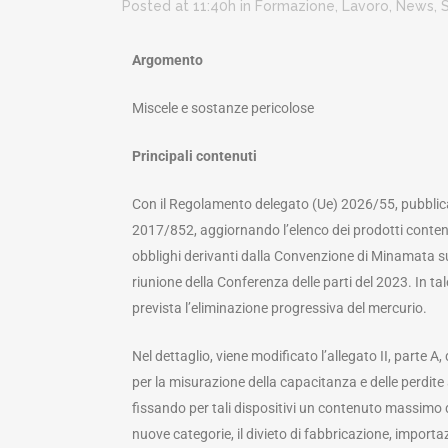
Posted at 11:40h
in
Formazione
,
Lavoro
,
News
,
Argomento
Miscele e sostanze pericolose
Principali contenuti
Con il Regolamento delegato (Ue) 2026/55, pubblica
2017/852, aggiornando l’elenco dei prodotti contenen
obblighi derivanti dalla Convenzione di Minamata sul 
riunione della Conferenza delle parti del 2023. In ta
prevista l’eliminazione progressiva del mercurio.
Nel dettaglio, viene modificato l’allegato II, parte 
per la misurazione della capacitanza e delle perdite 
fissando per tali dispositivi un contenuto massimo di
nuove categorie, il divieto di fabbricazione, importa