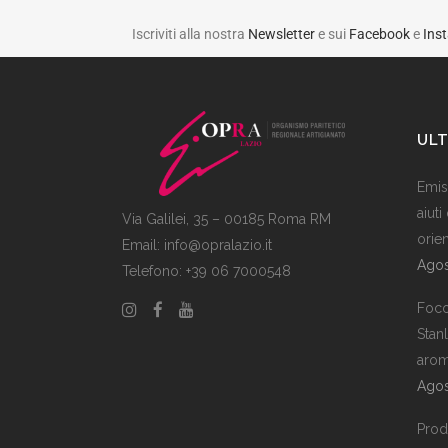
Iscriviti alla nostra
Newsletter
e sui
Facebook
e
Ins
ULT
Emiss
aiuti
Via Galilei, 35 – 00185 Roma RM
orie
Email:
info@opralazio.it
Agos
Telefono: +39 06 7000548
Foco
Stan
arom
Agos
Prodo