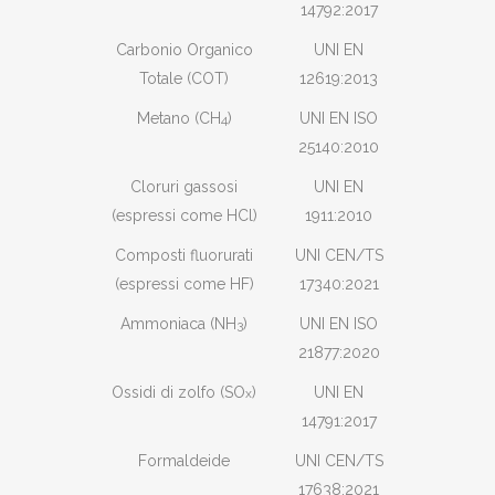
14792:2017
Carbonio Organico
UNI EN
Totale (COT)
12619:2013
Metano (CH
)
UNI EN ISO
4
25140:2010
Cloruri gassosi
UNI EN
(espressi come HCl)
1911:2010
Composti fluorurati
UNI CEN/TS
(espressi come HF)
17340:2021
Ammoniaca (NH
)
UNI EN ISO
3
21877:2020
Ossidi di zolfo (SO
)
UNI EN
x
14791:2017
Formaldeide
UNI CEN/TS
17638:2021