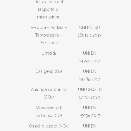
del piano e del
rapporto di
misurazione
Velocità – Portata –
UNI EN ISO
Temperatura –
16911-1:2013
Pressione
Umidità
UNI EN
14790:2017
Ossigeno (O
)
UNI EN
2
14789:2017
Anidride carbonica
UNI CEN/TS
(CO
)
17405:2020
2
Monossido di
UNI EN
carbonio (CO)
15058:2017
Ossidi di azoto (NO
)
UNI EN
x