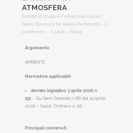
ATMOSFERA
Posted at 12:45h
in
Formazione
,
Lavoro
,
News
,
Sicurezza
by
Valerio Pedemonti
0
Comments
0
Likes
Share
Argomento
AMBIENTE
Normative applicabili
decreto legislativo 3 aprile 2006 n.
152
– Gu Serie Generale n.88 del 14 aprile
2006 – Suppl. Ordinario n. 96
Principali contenuti