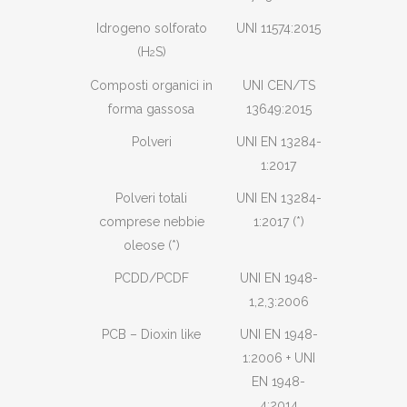
Idrogeno solforato
UNI 11574:2015
(H
S)
2
Composti organici in
UNI CEN/TS
forma gassosa
13649:2015
Polveri
UNI EN 13284-
1:2017
Polveri totali
UNI EN 13284-
comprese nebbie
1:2017 (*)
oleose (*)
PCDD/PCDF
UNI EN 1948-
1,2,3:2006
PCB – Dioxin like
UNI EN 1948-
1:2006 + UNI
EN 1948-
4:2014