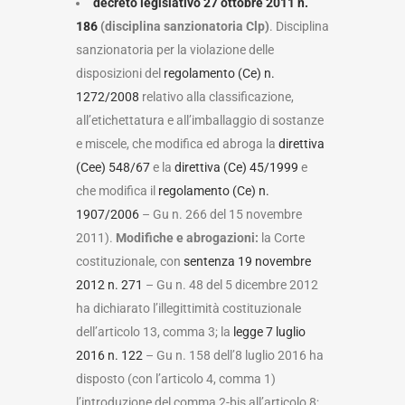
decreto legislativo 27 ottobre 2011 n.
186
(disciplina sanzionatoria Clp)
. Disciplina
sanzionatoria per la violazione delle
disposizioni del
regolamento (Ce) n.
1272/2008
relativo alla classificazione,
all’etichettatura e all’imballaggio di sostanze
e miscele, che modifica ed abroga la
direttiva
(Cee) 548/67
e la
direttiva (Ce) 45/1999
e
che modifica il
regolamento (Ce) n.
1907/2006
– Gu n. 266 del 15 novembre
2011).
Modifiche e abrogazioni:
la Corte
costituzionale, con
sentenza 19 novembre
2012 n. 271
– Gu n. 48 del 5 dicembre 2012
ha dichiarato l’illegittimità costituzionale
dell’articolo 13, comma 3; la
legge 7 luglio
2016 n. 122
– Gu n. 158 dell’8 luglio 2016 ha
disposto (con l’articolo 4, comma 1)
l’introduzione del comma 2-bis all’articolo 8;