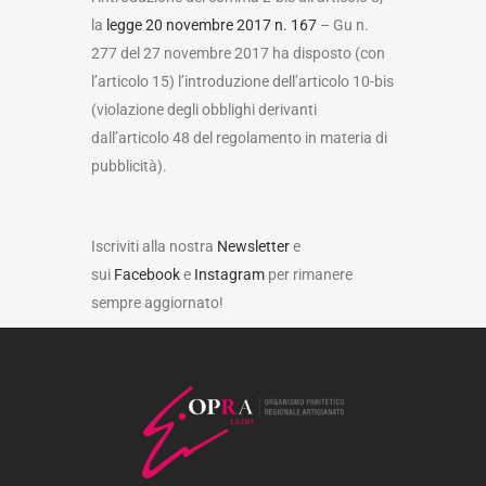
la
legge 20 novembre 2017 n. 167
– Gu n.
277 del 27 novembre 2017 ha disposto (con
l’articolo 15) l’introduzione dell’articolo 10-bis
(violazione degli obblighi derivanti
dall’articolo 48 del regolamento in materia di
pubblicità).
Iscriviti alla nostra
Newsletter
e
sui
Facebook
e
Instagram
per rimanere
sempre aggiornato!