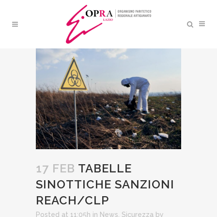
TABELLE SINOTTICHE
SANZIONI REACH/CLP
17 FEB
TABELLE
SINOTTICHE SANZIONI
REACH/CLP
Posted at 11:05h
in
News
,
Sicurezza
by