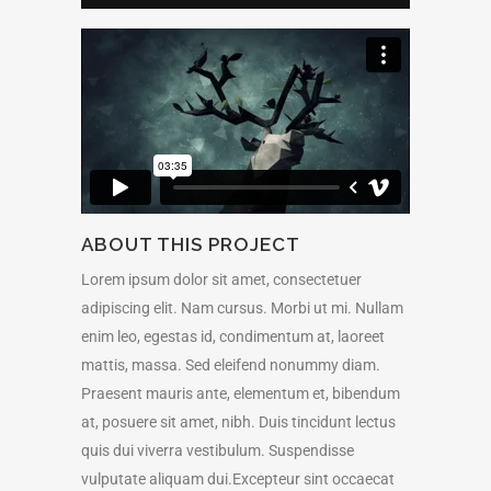
ABOUT THIS PROJECT
Lorem ipsum dolor sit amet, consectetuer
adipiscing elit. Nam cursus. Morbi ut mi. Nullam
enim leo, egestas id, condimentum at, laoreet
mattis, massa. Sed eleifend nonummy diam.
Praesent mauris ante, elementum et, bibendum
at, posuere sit amet, nibh. Duis tincidunt lectus
quis dui viverra vestibulum. Suspendisse
vulputate aliquam dui.Excepteur sint occaecat