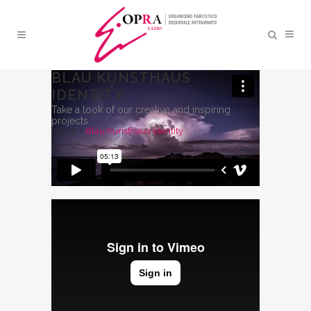
BLAU KUNSTHAUS
IDENTITY
Take a look of our creative and inspiring
projects
Home
>
Blau Kunsthaus Identity