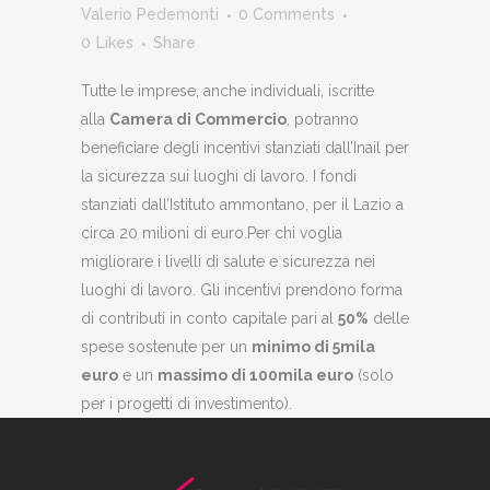
Valerio Pedemonti
0 Comments
0
Likes
Share
Tutte le imprese, anche individuali, iscritte
alla
Camera di Commercio
, potranno
beneficiare degli incentivi stanziati dall’Inail per
la sicurezza sui luoghi di lavoro. I fondi
stanziati dall’Istituto ammontano, per il Lazio a
circa 20 milioni di euro.Per chi voglia
migliorare i livelli di salute e sicurezza nei
luoghi di lavoro. Gli incentivi prendono forma
di contributi in conto capitale pari al
50%
delle
spese sostenute per un
minimo di 5mila
euro
e un
massimo di 100mila euro
(solo
per i progetti di investimento).