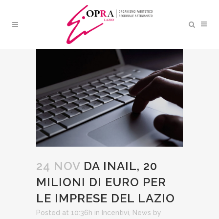
DA INAIL, 20 MILIONI DI
EURO PER LE IMPRESE DEL
LAZIO
24 NOV
DA INAIL, 20
MILIONI DI EURO PER
LE IMPRESE DEL LAZIO
Posted at 10:36h
in
Incentivi
,
News
by