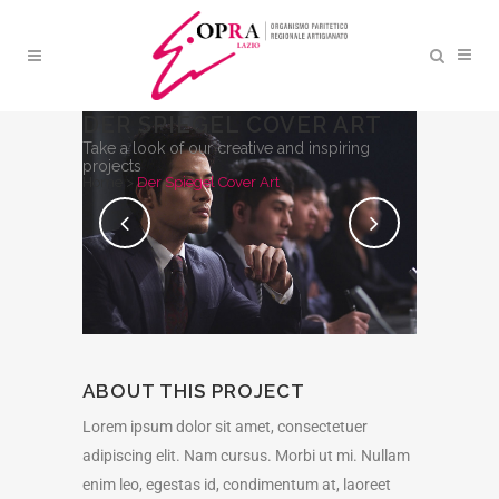
DER SPIEGEL COVER ART
Take a look of our creative and inspiring
projects
Home
>
Der Spiegel Cover Art
ABOUT THIS PROJECT
Lorem ipsum dolor sit amet, consectetuer
adipiscing elit. Nam cursus. Morbi ut mi. Nullam
enim leo, egestas id, condimentum at, laoreet