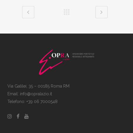
Via Galilei, 35 – 00185 Roma RM
Email:
info@opralazio.it
Telefono: +39 06 7000548