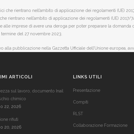
dici che rientrano nell’ambito di applicazione dei regolamenti (UE) 20
i che rientrano nell’ambito di applicazione dei regolamenti (UE) 2017/7
te alle imprese di avere una deroga per poter preparare la domanda di
mo termine del 27 novembre 2023.
ivo alla pubblicazione nella Gazzetta Ufficiale dell’Unione europea, a
IMI ARTICOLI
LINKS UTILI
Presentazione
rezza sul lavoro, documento Inail
ischio chimico
Compiti
io 22, 2026
RLST
one rifiuti
Collaborazione Formazione
io 20, 2026