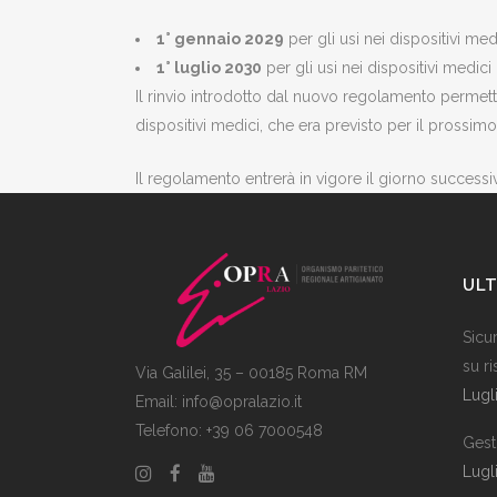
1° gennaio 2029
per gli usi nei dispositivi me
1° luglio 2030
per gli usi nei dispositivi medic
Il rinvio introdotto dal nuovo regolamento permet
dispositivi medici, che era previsto per il prossi
Il regolamento entrerà in vigore il giorno success
ULT
Sicu
su r
Via Galilei, 35 – 00185 Roma RM
Lugl
Email:
info@opralazio.it
Telefono: +39 06 7000548
Gesti
Lugl