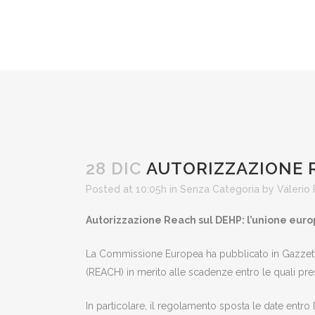
AUTORIZZAZI
28 DIC
AUTORIZZAZIONE R
Posted at 10:05h
in
Senza Categoria
by
Valerio
EUROPEA POS
Autorizzazione Reach sul DEHP: l’unione euro
La Commissione Europea ha pubblicato in Gazzetta
(REACH) in merito alle scadenze entro le quali prese
In particolare, il regolamento sposta le date entro