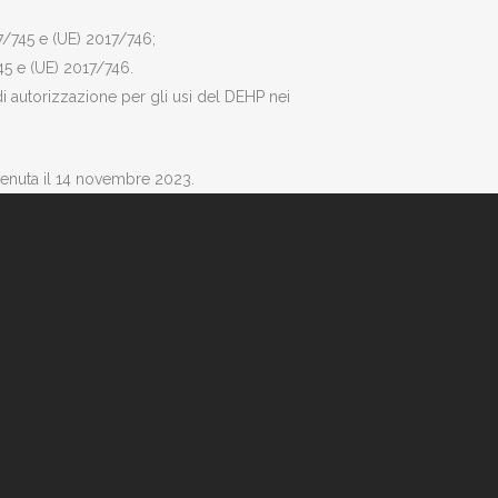
17/745 e (UE) 2017/746;
45 e (UE) 2017/746.
 autorizzazione per gli usi del DEHP nei
vvenuta il 14 novembre 2023.