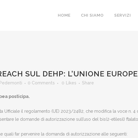
HOME
CHI SIAMO
SERVIZI
ONE REACH SUL DE
EACH SUL DEHP: L’UNIONE EUROPE
 Pedemonti
0 Comments
0
Likes
Share
TICIPA
pea posticipa.
 Ufficiale il regolamento (UE) 2023/2482, che modifica la voce n. 4
ntare le domande di autorizzazione sull’uso del bis(2-etilesil) ftalato
 le quali far pervenire la domanda di autorizzazione alle seguenti: